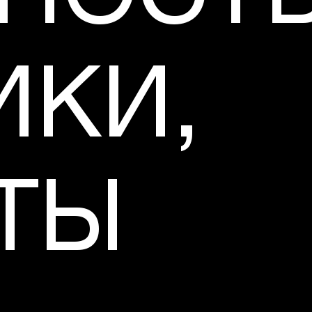
ИКИ,
ЁТЫ