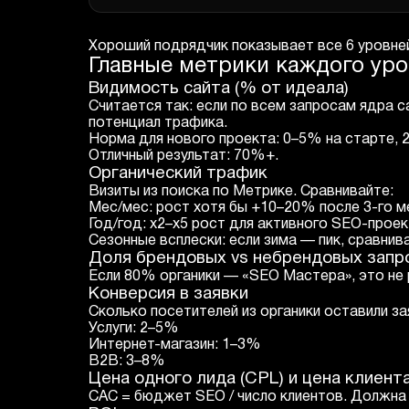
Хороший подрядчик показывает все 6 уровне
Главные метрики каждого ур
Видимость сайта (% от идеала)
Считается так: если по всем запросам ядра
потенциал трафика.
Норма для нового проекта: 0–5% на старте, 
Отличный результат: 70%+.
Органический трафик
Визиты из поиска по Метрике. Сравнивайте:
Мес/мес: рост хотя бы +10–20% после 3-го м
Год/год: x2–x5 рост для активного SEO-проек
Сезонные всплески: если зима — пик, сравнива
Доля брендовых vs небрендовых запр
Если 80% органики — «SEO Мастера», это не
Конверсия в заявки
Сколько посетителей из органики оставили за
Услуги: 2–5%
Интернет-магазин: 1–3%
B2B: 3–8%
Цена одного лида (CPL) и цена клиент
CAC = бюджет SEO / число клиентов. Должна 