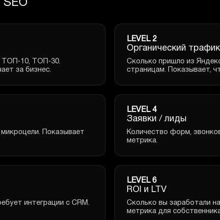
к SEO
LEVEL 2
Органический трафик
 ТОП-10, ТОП-30.
Сколько пришло из Яндекс
ает за бизнес.
страницам. Показывает, ч
LEVEL 4
Заявки / лиды
в микроцели. Показывает
Количество форм, звонков
метрика.
LEVEL 6
ROI и LTV
ебует интеграции с CRM.
Сколько вы заработали на
метрика для собственника