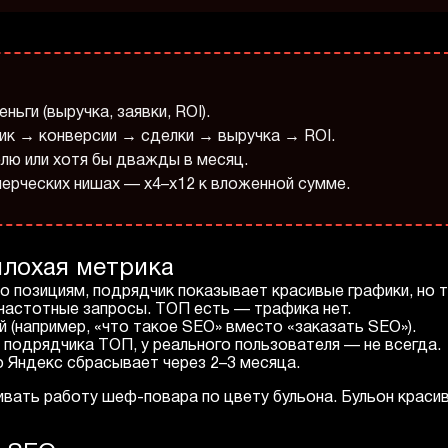
ньги (выручка, заявки, ROI).
ик → конверсии → сделки → выручка → ROI.
лю или хотя бы дважды в месяц.
мерческих нишах — x4–x12 к вложенной сумме.
плохая метрика
о позициям, подрядчик показывает красивые графики, но т
астотные запросы. ТОП есть — трафика нет.
 (например, «что такое SEO» вместо «заказать SEO»).
подрядчика ТОП, у реального пользователя — не всегда.
 Яндекс сбрасывает через 2–3 месяца.
ать работу шеф-повара по цвету бульона. Бульон красивый