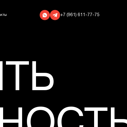
+7 (961) 611-77-75
акты
ИТЬ
НОСТ