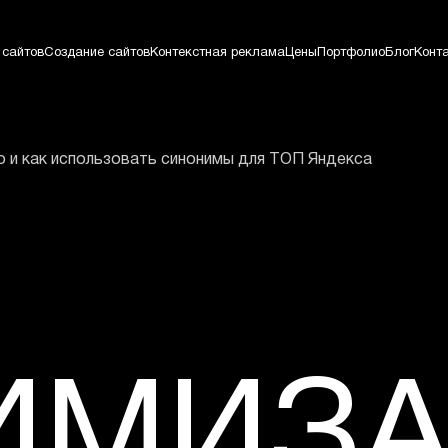
 сайтов
Создание сайтов
Контекстная реклама
Цены
Портфолио
Блог
Конт
то и как использовать синонимы для ТОП Яндекса
ИМИЗА